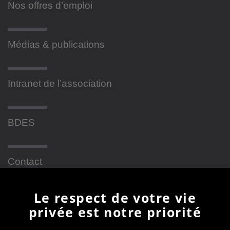
Nos offres d’emploi
Médias & publications
Intranet de l’association
BDES
Contact
Le respect de votre vie
Newsletter
privée est notre priorité