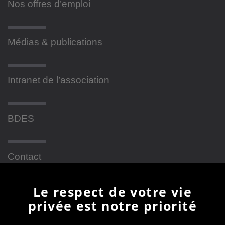
Nos offres d’emploi
Médias & publications
Intranet de l’association
BDES
Contact
Le respect de votre vie
Newsletter
privée est notre priorité