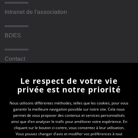
Intranet de l’association
BDES
Contact
Le respect de votre vie
Newsletter
privée est notre priorité
En vous inscrivant à la newsletter, vous recevrez
Nous utilisons différentes méthodes, telles que les cookies, pour vous
garantir la meilleure navigation possible sur notre site. Cela nous
toutes les actualités des PEP 69
permet de vous proposer des contenus et services personnalisés
ainsi que d'en analyser le trafic pour améliorer votre expérience. En
Votre e-mail*
cliquant sur le bouton ci-contre, vous consentez à leur utilisation.
Vous pouvez changer d'avis et modifier vos préférences à tout