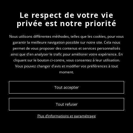
Le respect de votre vie
Newsletter
privée est notre priorité
En vous inscrivant à la newsletter, vous recevrez
Nous utilisons différentes méthodes, telles que les cookies, pour vous
garantir la meilleure navigation possible sur notre site. Cela nous
toutes les actualités des PEP 69
permet de vous proposer des contenus et services personnalisés
ainsi que d'en analyser le trafic pour améliorer votre expérience. En
Votre e-mail*
cliquant sur le bouton ci-contre, vous consentez à leur utilisation.
Vous pouvez changer d'avis et modifier vos préférences à tout
moment.
Tout accepter
Tout refuser
Plan du site
Données personnelles
Mentions légales
Plus d’informations et paramétrage