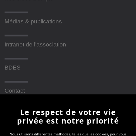
Médias & publications
Intranet de l’association
BDES
Contact
Le respect de votre vie
Newsletter
privée est notre priorité
En vous inscrivant à la newsletter, vous recevrez
Nous utilisons différentes méthodes, telles que les cookies, pour vous