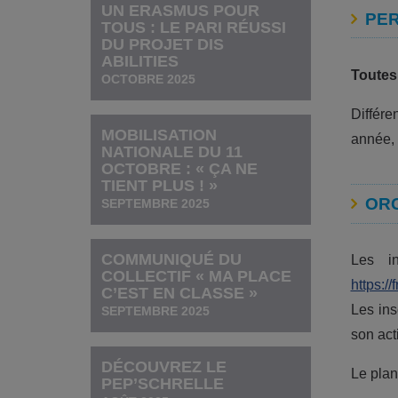
UN ERASMUS POUR
PER
TOUS : LE PARI RÉUSSI
DU PROJET DIS
ABILITIES
Toutes 
OCTOBRE 2025
Différe
MOBILISATION
année, 
NATIONALE DU 11
OCTOBRE : « ÇA NE
TIENT PLUS ! »
OR
SEPTEMBRE 2025
COMMUNIQUÉ DU
Les i
COLLECTIF « MA PLACE
https:/
C’EST EN CLASSE »
Les ins
SEPTEMBRE 2025
son act
DÉCOUVREZ LE
Le plan
PEP’SCHRELLE