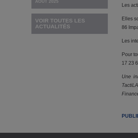
AOÛT 2025
Les act
Elles s
VOIR TOUTES LES
ACTUALITÉS
86 Impa
Les int
Pour to
17 23 
Une in
TactiLA
Financé
PUBLIÉ