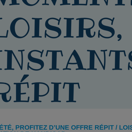
ÉTÉ, PROFITEZ D’UNE OFFRE RÉPIT / LO