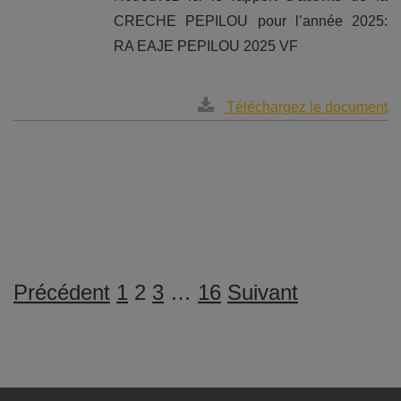
CRECHE PEPILOU pour l’année 2025:
RA EAJE PEPILOU 2025 VF
Téléchargez le document
NAVIGUER
Précédent
1
2
3
…
16
Suivant
DANS
LES
ARCHIVES