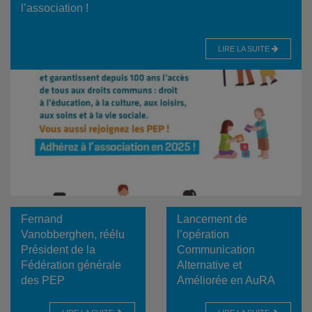
l’association !
LIRE LA SUITE
Fernand
Lancement de
Vanobberghen, réélu
l’opération
Président de la
Communication
Fédération générale
Alternative et
des PEP
Améliorée en AuRA