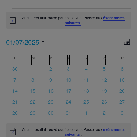
ÉVÈNEMENTS
Aucun résultat trouvé pour cette vue. Passer aux
évènements
Notice
suivants
.
NA
Na
01/07/2025
Mois
de
PA
Sélectionnez
vu
CALENDRIER
L
LUNDI
M
MARDI
M
MERCREDI
J
JEUDI
V
VENDREDI
S
SAMEDI
D
DIMANC
CO
une
Év
0
0
0
0
0
0
0
DE
30
1
2
3
4
5
6
date.
évènements
évènements
évènements
évènements
évènements
évènements
évènem
ÉVÈNEMENTS
0
0
0
0
0
0
0
7
8
9
10
11
12
13
évènements
évènements
évènements
évènements
évènements
évènements
évènem
0
0
0
0
0
0
0
14
15
16
17
18
19
20
évènements
évènements
évènements
évènements
évènements
évènements
évènem
0
0
0
0
0
0
0
21
22
23
24
25
26
27
évènements
évènements
évènements
évènements
évènements
évènements
évènem
0
0
0
0
0
0
0
28
29
30
31
1
2
3
évènements
évènements
évènements
évènements
évènements
évènements
évènem
Aucun résultat trouvé pour cette vue. Passer aux
évènements
Notice
suivants
.