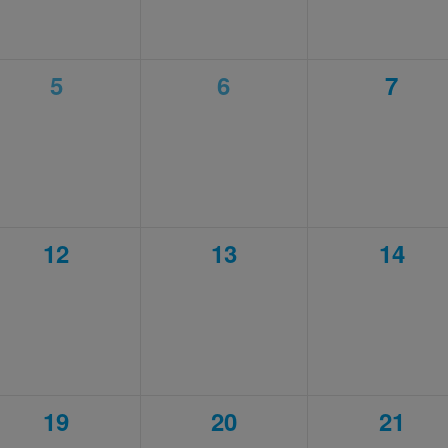
0
0
0
5
6
7
,
évènement,
évènement,
évèn
0
0
0
12
13
14
,
évènement,
évènement,
évène
0
0
0
19
20
21