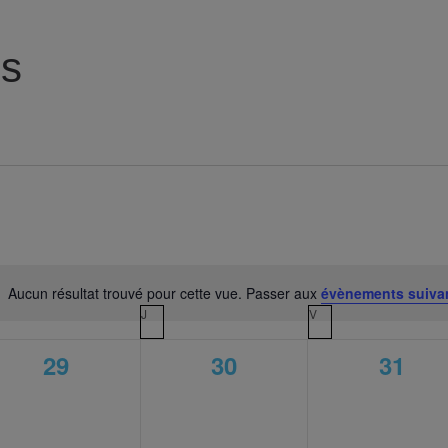
es
Sélectionnez
une
Aucun résultat trouvé pour cette vue. Passer aux
évènements suiva
Notice
date.
RCREDI
J
JEUDI
V
VENDREDI
0
0
0
29
30
31
,
évènement,
évènement,
évène