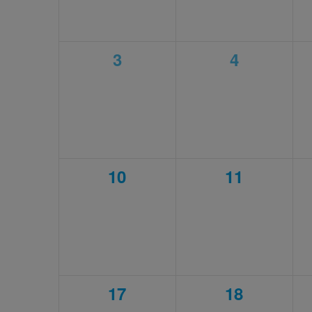
0
0
3
4
évènement,
évènement
0
0
10
11
évènement,
évènement
0
0
17
18