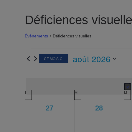
Déficiences visuell
Évènements
Déficiences visuelles
ÉVÈNEMENTS
août 2026
CE MOIS-CI
CALENDRIER
L
LUNDI
M
MARDI
M
ME
DE
0
0
27
28
ÉVÈNEMENTS
évènement,
évènement