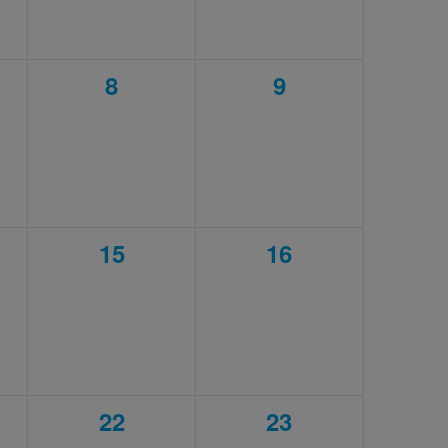
0
0
8
9
ement,
évènement,
évènement,
0
0
15
16
ment,
évènement,
évènement,
0
0
22
23