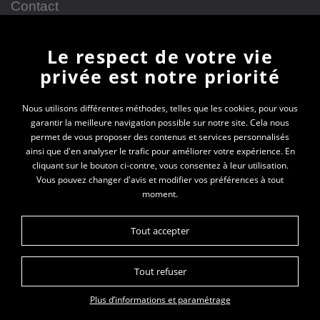
Contact
Le respect de votre vie
Newsletter
privée est notre priorité
En vous inscrivant à la newsletter, vous recevrez
Nous utilisons différentes méthodes, telles que les cookies, pour vous
garantir la meilleure navigation possible sur notre site. Cela nous
toutes les actualités des PEP 69
permet de vous proposer des contenus et services personnalisés
ainsi que d'en analyser le trafic pour améliorer votre expérience. En
Votre e-mail*
cliquant sur le bouton ci-contre, vous consentez à leur utilisation.
Vous pouvez changer d'avis et modifier vos préférences à tout
moment.
Tout accepter
Tout refuser
Plan du site
Données personnelles
Mentions légales
Plus d’informations et paramétrage