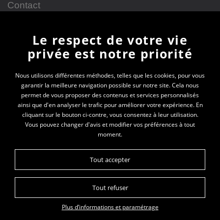
Contact
Le respect de votre vie
Newsletter
privée est notre priorité
En vous inscrivant à la newsletter, vous recevrez
Nous utilisons différentes méthodes, telles que les cookies, pour vous
garantir la meilleure navigation possible sur notre site. Cela nous
toutes les actualités des PEP 69
permet de vous proposer des contenus et services personnalisés
ainsi que d'en analyser le trafic pour améliorer votre expérience. En
Votre e-mail*
cliquant sur le bouton ci-contre, vous consentez à leur utilisation.
Vous pouvez changer d'avis et modifier vos préférences à tout
moment.
Tout accepter
Tout refuser
Plan du site
Données personnelles
Mentions légales
Plus d’informations et paramétrage