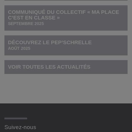
COMMUNIQUÉ DU COLLECTIF « MA PLACE
C’EST EN CLASSE »
SEPTEMBRE 2025
DÉCOUVREZ LE PEP’SCHRELLE
AOÛT 2025
VOIR TOUTES LES ACTUALITÉS
Suivez-nous