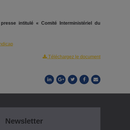
sse intitulé « Comité Interministériel du
andicap
Téléchargez le document
Newsletter