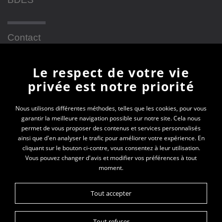
Contact
Le respect de votre vie
Newsletter
privée est notre priorité
En vous inscrivant à la newsletter, vous recevrez
Nous utilisons différentes méthodes, telles que les cookies, pour vous
garantir la meilleure navigation possible sur notre site. Cela nous
toutes les actualités des PEP 69
permet de vous proposer des contenus et services personnalisés
ainsi que d'en analyser le trafic pour améliorer votre expérience. En
Votre e-mail*
cliquant sur le bouton ci-contre, vous consentez à leur utilisation.
Vous pouvez changer d'avis et modifier vos préférences à tout
moment.
Tout accepter
Tout refuser