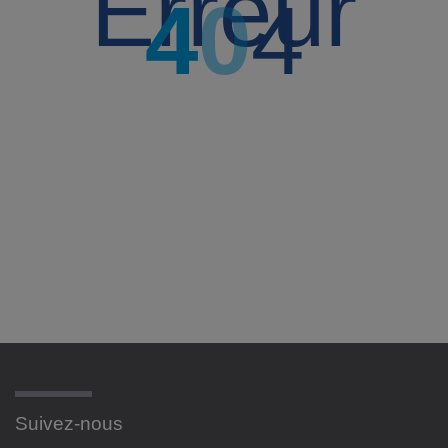
Erreur
4
0
4
Suivez-nous