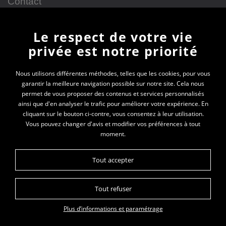
Contact
Le respect de votre vie
Newsletter
privée est notre priorité
En vous inscrivant à la newsletter, vous recevrez
Nous utilisons différentes méthodes, telles que les cookies, pour vous
garantir la meilleure navigation possible sur notre site. Cela nous
toutes les actualités des PEP 69
permet de vous proposer des contenus et services personnalisés
ainsi que d'en analyser le trafic pour améliorer votre expérience. En
Votre e-mail*
cliquant sur le bouton ci-contre, vous consentez à leur utilisation.
Vous pouvez changer d'avis et modifier vos préférences à tout
moment.
Tout accepter
Tout refuser
Plan du site
Données personnelles
Mentions légales
Plus d’informations et paramétrage