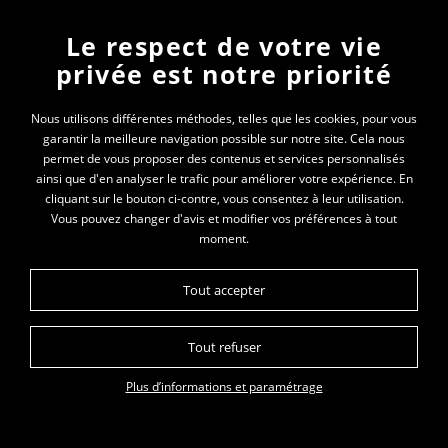
Le respect de votre vie
Newsletter
privée est notre priorité
En vous inscrivant à la newsletter, vous recevrez
Nous utilisons différentes méthodes, telles que les cookies, pour vous
garantir la meilleure navigation possible sur notre site. Cela nous
toutes les actualités des PEP 69
permet de vous proposer des contenus et services personnalisés
ainsi que d'en analyser le trafic pour améliorer votre expérience. En
Votre e-mail*
cliquant sur le bouton ci-contre, vous consentez à leur utilisation.
Vous pouvez changer d'avis et modifier vos préférences à tout
moment.
Tout accepter
Tout refuser
Plan du site
Données personnelles
Mentions légales
Plus d’informations et paramétrage