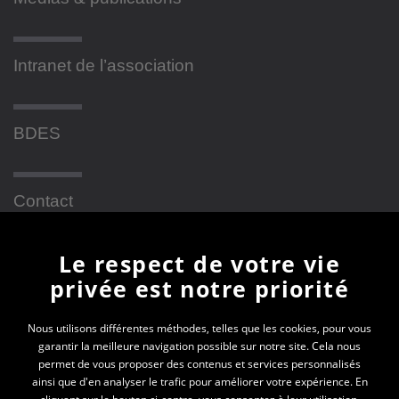
Intranet de l’association
BDES
Contact
Le respect de votre vie
Newsletter
privée est notre priorité
En vous inscrivant à la newsletter, vous recevrez
Nous utilisons différentes méthodes, telles que les cookies, pour vous
garantir la meilleure navigation possible sur notre site. Cela nous
toutes les actualités des PEP 69
permet de vous proposer des contenus et services personnalisés
ainsi que d'en analyser le trafic pour améliorer votre expérience. En
Votre e-mail*