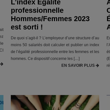
L’index Egalité
professionnelle
Hommes/Femmes 2023
est sorti !
it
ez
De quoi s’agit-il ? L’employeur d’une structure d’au
E
le
moins 50 salariés doit calculer et publier un index
l
CI
de l’égalité professionnelle entre les femmes et les
é
hommes. Ce dispositif concerne les […]
(
EN SAVOIR PLUS
ré