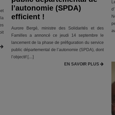
L
l’autonomie (SPDA)
d
et
efficient !
N
la
p
es
Aurore Bergé, ministre des Solidarités et des
a
it
Familles a annoncé ce jeudi 14 septembre le
lancement de la phase de préfiguration du service
public départemental de l’autonomie (SPDA), dont
l’objectif […]
EN SAVOIR PLUS