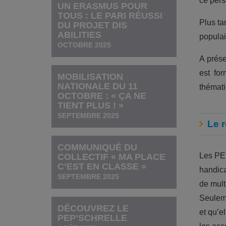
ce pers
UN ERASMUS POUR
TOUS : LE PARI RÉUSSI
Plus ta
DU PROJET DIS
ABILITIES
populai
OCTOBRE 2025
A prése
est fo
MOBILISATION
NATIONALE DU 11
thémati
OCTOBRE : « ÇA NE
TIENT PLUS ! »
SEPTEMBRE 2025
Le 
COMMUNIQUÉ DU
Les PEP
COLLECTIF « MA PLACE
C’EST EN CLASSE »
handica
SEPTEMBRE 2025
de mult
Seuleme
DÉCOUVREZ LE
et qu’e
PEP’SCHRELLE