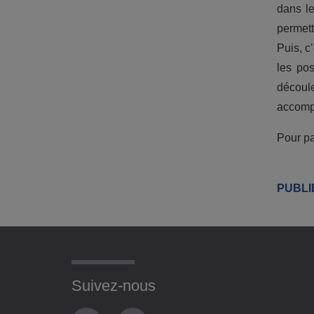
dans le
permett
Puis, c
les pos
découl
accompa
Pour pa
PUBLI
Suivez-nous