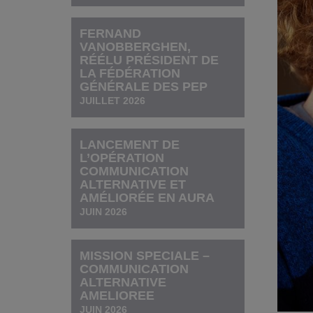
FERNAND
VANOBBERGHEN,
RÉÉLU PRÉSIDENT DE
LA FÉDÉRATION
GÉNÉRALE DES PEP
JUILLET 2026
LANCEMENT DE
L’OPÉRATION
COMMUNICATION
ALTERNATIVE ET
AMÉLIORÉE EN AURA
JUIN 2026
MISSION SPECIALE –
COMMUNICATION
ALTERNATIVE
AMELIOREE
JUIN 2026