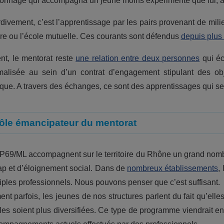
onnage qui accompagna un jeune moins expérimenté que lui, à 
rdivement, c’est l’apprentissage par les pairs provenant de mili
re ou l’école mutuelle. Ces courants sont défendus
depuis plus
nt, le mentorat reste
une relation entre deux personnes
qui éc
rmalisée au sein d’un contrat d’engagement stipulant des ob
que. A travers des échanges, ce sont des apprentissages qui se
rôle émancipateur du mentorat
69/ML accompagnent sur le territoire du Rhône un grand nomb
p et d’éloignement social. Dans de
nombreux établissements
,
iples professionnels. Nous pouvons penser que c’est suffisant.
nt parfois, les jeunes de nos structures parlent du fait qu’elles
lles soient plus diversifiées. Ce type de programme viendrait