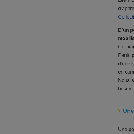
Les PEP
d’appre
Collect
D’un po
mobilis
Ce prog
Partici
d’une s
en com
Nous ap
besoins
Une
Une per