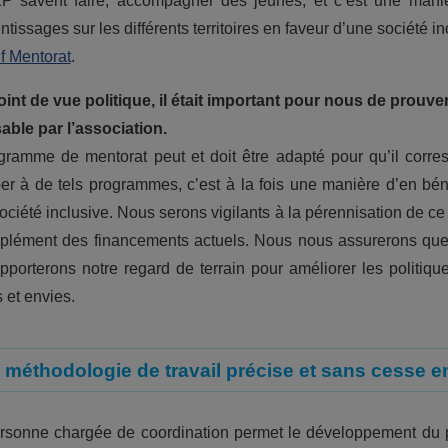
 savent faire, accompagner des jeunes, et c’est une manièr
ntissages sur les différents territoires en faveur d’une société 
if Mentorat
.
int de vue politique, il était important pour nous de prouv
able par l’association.
ramme de mentorat peut et doit être adapté pour qu’il corre
per à de tels programmes, c’est à la fois une manière d’en bén
ociété inclusive. Nous serons vigilants à la pérennisation de ce 
plément des financements actuels. Nous nous assurerons qu
porterons notre regard de terrain pour améliorer les politiqu
 et envies.
 méthodologie de travail précise et sans cesse 
sonne chargée de coordination permet le développement du pro