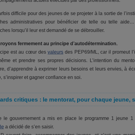
ompagnements actuels effectués par des professionnels.
arfois difficile pour des jeunes de se projeter à la sortie de l’ins
hes administratives pour bénéficier de telle ou telle aid
hes lorsqu’il leur est demandé de se débrouiller.
royons fermement au principe d’autodétermination.
ncipe est au cœur des
valeurs
des PEP69/ML, car il promeut l’
même et prendre ses propres décisions. L’intention du mentor
re, d’apprendre à exprimer leurs besoins et leurs envies, à écou
e, s’inspirer et gagner confiance en soi.
rds critiques : le mentorat, pour chaque jeune, s
e le gouvernement a mis en place le programme 1 jeune 1
le
a décidé de s’en saisir.