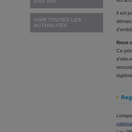
les acc
AOÛT 2025
Il est p
VOIR TOUTES LES
démarc
ACTUALITÉS
d’embûc
Nous c
Ce pri
d’elle-
rencont
légitim
Rega
Lorsqu
nationa