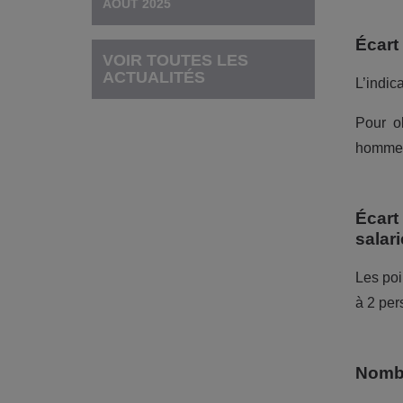
AOÛT 2025
Écart
VOIR TOUTES LES
ACTUALITÉS
L’indic
Pour o
homme
Écart
salari
Les poi
à 2 per
Nombr