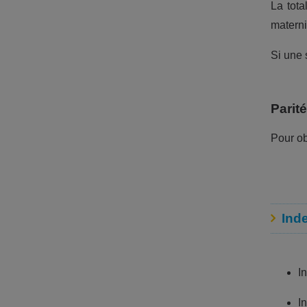
La tota
materni
Si une 
Parit
Pour ob
Inde
I
I