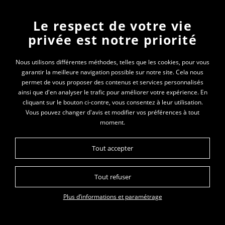
Le respect de votre vie
Newsletter
privée est notre priorité
En vous inscrivant à la newsletter, vous recevrez
Nous utilisons différentes méthodes, telles que les cookies, pour vous
garantir la meilleure navigation possible sur notre site. Cela nous
toutes les actualités des PEP 69
permet de vous proposer des contenus et services personnalisés
ainsi que d'en analyser le trafic pour améliorer votre expérience. En
Votre e-mail*
cliquant sur le bouton ci-contre, vous consentez à leur utilisation.
Vous pouvez changer d'avis et modifier vos préférences à tout
moment.
Tout accepter
Tout refuser
Plan du site
Données personnelles
Mentions légales
Plus d’informations et paramétrage