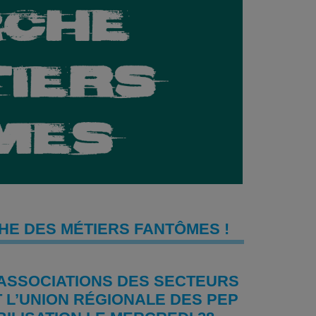
CHE DES MÉTIERS FANTÔMES !
 ASSOCIATIONS DES SECTEURS
T L’UNION RÉGIONALE DES PEP