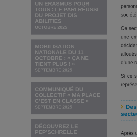
UN ERASMUS POUR
personne
TOUS : LE PARI RÉUSSI
DU PROJET DIS
sociéte
ABILITIES
OCTOBRE 2025
Ce sect
une cri
décide
MOBILISATION
NATIONALE DU 11
alloué
OCTOBRE : « ÇA NE
d’une r
TIENT PLUS ! »
SEPTEMBRE 2025
Si ce s
représ
COMMUNIQUÉ DU
COLLECTIF « MA PLACE
C’EST EN CLASSE »
Des 
SEPTEMBRE 2025
secte
DÉCOUVREZ LE
PEP’SCHRELLE
Après 