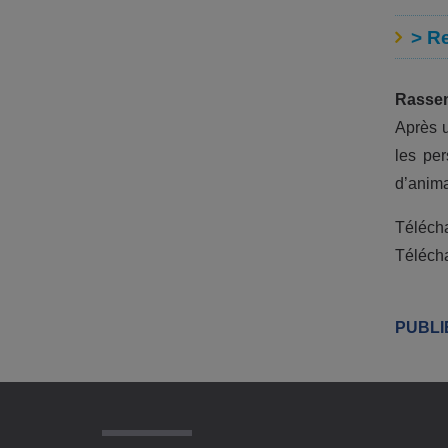
> Re
Rassem
Après 
les per
d’anima
Télécha
Téléch
PUBLI