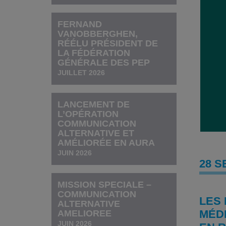
FERNAND
VANOBBERGHEN,
RÉÉLU PRÉSIDENT DE
LA FÉDÉRATION
GÉNÉRALE DES PEP
JUILLET 2026
LANCEMENT DE
L’OPÉRATION
COMMUNICATION
ALTERNATIVE ET
AMÉLIORÉE EN AURA
JUIN 2026
28 S
MISSION SPECIALE –
COMMUNICATION
LES 
ALTERNATIVE
MÉDI
AMELIOREE
JUIN 2026