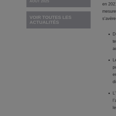
AOÛT 2025
en 2021
mesures
VOIR TOUTES LES
s’avère
ACTUALITÉS
D
t
a
L
p
e
di
L
l
l