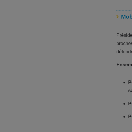
Mobi
Présid
proches
défendr
Ensembl
P
s
P
P