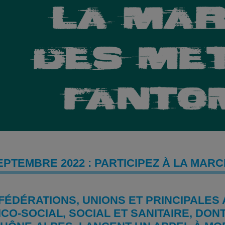
EPTEMBRE 2022 : PARTICIPEZ À LA MAR
FÉDÉRATIONS, UNIONS ET PRINCIPALES
CO-SOCIAL, SOCIAL ET SANITAIRE, DON