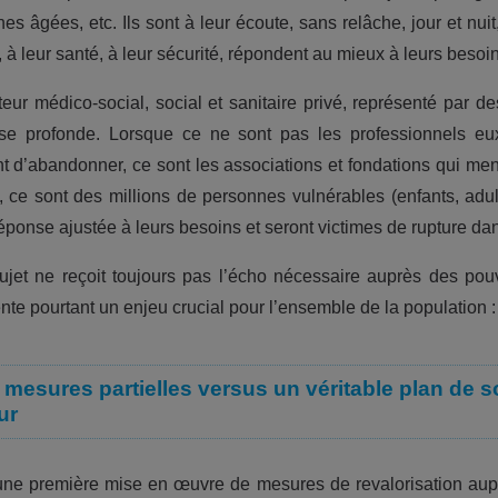
s âgées, etc. Ils sont à leur écoute, sans relâche, jour et nuit, 
́, à leur santé, à leur sécurité, répondent au mieux à leurs besoi
eur médico-social, social et sanitaire privé, représenté par 
se profonde. Lorsque ce ne sont pas les professionnels eux
nt d’abandonner, ce sont les associations et fondations qui me
s, ce sont des millions de personnes vulnérables (enfants, adult
éponse ajustée à leurs besoins et seront victimes de rupture 
ujet ne reçoit toujours pas l’écho nécessaire auprès des pou
ente pourtant un enjeu crucial pour l’ensemble de la population 
mesures partielles versus un véritable plan de 
ur
une première mise en œuvre de mesures de revalorisation aupre