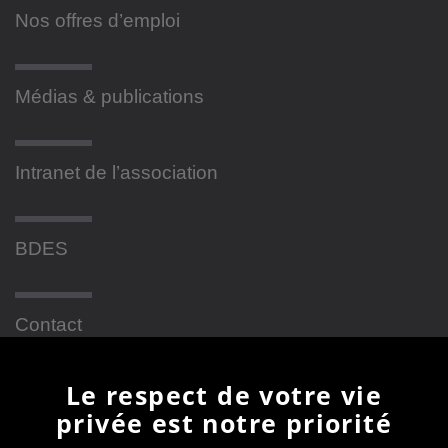
Nos offres d’emploi
Médias & publications
Intranet de l’association
BDES
Contact
Le respect de votre vie
Newsletter
privée est notre priorité