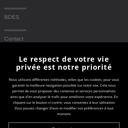
BDES
Contact
Le respect de votre vie
Newsletter
privée est notre priorité
En vous inscrivant à la newsletter, vous recevrez
Nous utilisons différentes méthodes, telles que les cookies, pour vous
garantir la meilleure navigation possible sur notre site. Cela nous
toutes les actualités des PEP 69
permet de vous proposer des contenus et services personnalisés
ainsi que d'en analyser le trafic pour améliorer votre expérience. En
Votre e-mail*
cliquant sur le bouton ci-contre, vous consentez à leur utilisation.
Vous pouvez changer d'avis et modifier vos préférences à tout
moment.