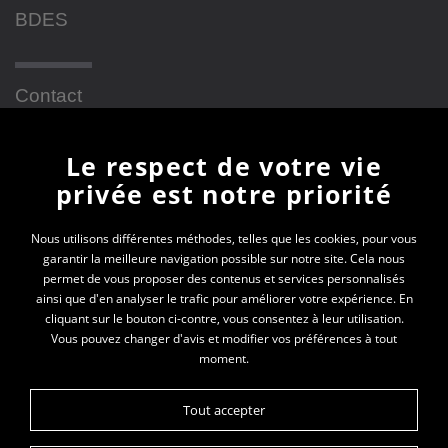
BDES
Contact
Le respect de votre vie
Newsletter
privée est notre priorité
En vous inscrivant à la newsletter, vous recevrez
Nous utilisons différentes méthodes, telles que les cookies, pour vous
garantir la meilleure navigation possible sur notre site. Cela nous
toutes les actualités des PEP 69
permet de vous proposer des contenus et services personnalisés
ainsi que d'en analyser le trafic pour améliorer votre expérience. En
Votre e-mail*
cliquant sur le bouton ci-contre, vous consentez à leur utilisation.
Vous pouvez changer d'avis et modifier vos préférences à tout
moment.
Tout accepter