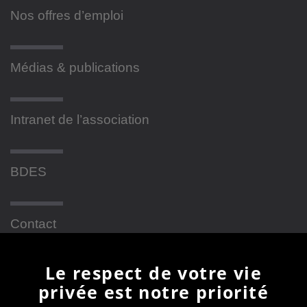
Nos offres d’emploi
Médias & publications
Intranet de l’association
BDES
Contact
Le respect de votre vie
Newsletter
privée est notre priorité