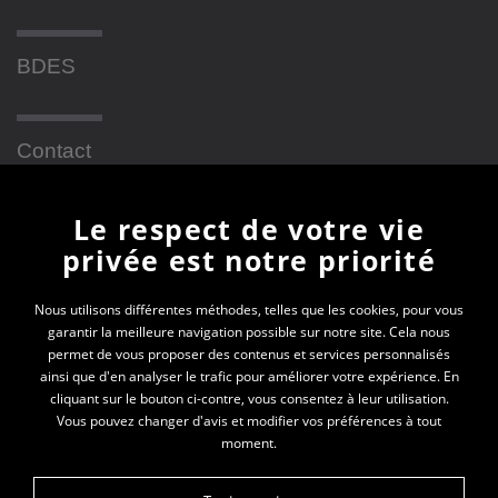
BDES
Contact
Le respect de votre vie
Newsletter
privée est notre priorité
En vous inscrivant à la newsletter, vous recevrez
Nous utilisons différentes méthodes, telles que les cookies, pour vous
garantir la meilleure navigation possible sur notre site. Cela nous
toutes les actualités des PEP 69
permet de vous proposer des contenus et services personnalisés
ainsi que d'en analyser le trafic pour améliorer votre expérience. En
Votre e-mail*
cliquant sur le bouton ci-contre, vous consentez à leur utilisation.
Vous pouvez changer d'avis et modifier vos préférences à tout
moment.