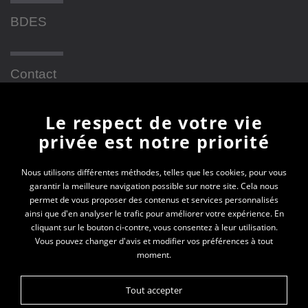
BDES
Contact
Le respect de votre vie
Newsletter
privée est notre priorité
En vous inscrivant à la newsletter, vous recevrez
Nous utilisons différentes méthodes, telles que les cookies, pour vous
garantir la meilleure navigation possible sur notre site. Cela nous
toutes les actualités des PEP 69
permet de vous proposer des contenus et services personnalisés
ainsi que d'en analyser le trafic pour améliorer votre expérience. En
Votre e-mail*
cliquant sur le bouton ci-contre, vous consentez à leur utilisation.
Vous pouvez changer d'avis et modifier vos préférences à tout
moment.
Tout accepter