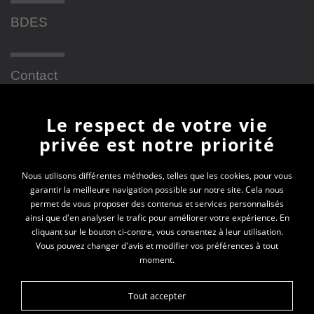
BDES
Contact
Le respect de votre vie
Newsletter
privée est notre priorité
En vous inscrivant à la newsletter, vous recevrez
Nous utilisons différentes méthodes, telles que les cookies, pour vous
garantir la meilleure navigation possible sur notre site. Cela nous
toutes les actualités des PEP 69
permet de vous proposer des contenus et services personnalisés
ainsi que d'en analyser le trafic pour améliorer votre expérience. En
Votre e-mail*
cliquant sur le bouton ci-contre, vous consentez à leur utilisation.
Vous pouvez changer d'avis et modifier vos préférences à tout
moment.
Tout accepter