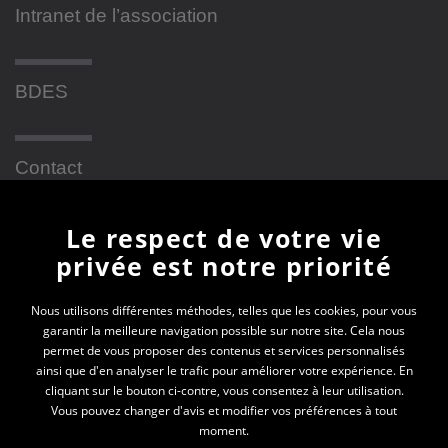
Intranet de l’association
BDES
Contact
Le respect de votre vie
Newsletter
privée est notre priorité
En vous inscrivant à la newsletter, vous recevrez
Nous utilisons différentes méthodes, telles que les cookies, pour vous
garantir la meilleure navigation possible sur notre site. Cela nous
toutes les actualités des PEP 69
permet de vous proposer des contenus et services personnalisés
ainsi que d'en analyser le trafic pour améliorer votre expérience. En
Votre e-mail*
cliquant sur le bouton ci-contre, vous consentez à leur utilisation.
Vous pouvez changer d'avis et modifier vos préférences à tout
moment.