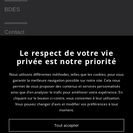
BDES
Contact
Le respect de votre vie
Newsletter
privée est notre priorité
En vous inscrivant à la newsletter, vous recevrez
Nous utilisons différentes méthodes, telles que les cookies, pour vous
garantir la meilleure navigation possible sur notre site. Cela nous
toutes les actualités des PEP 69
permet de vous proposer des contenus et services personnalisés
ainsi que d'en analyser le trafic pour améliorer votre expérience. En
Votre e-mail*
cliquant sur le bouton ci-contre, vous consentez à leur utilisation.
Vous pouvez changer d'avis et modifier vos préférences à tout
moment.
Tout accepter