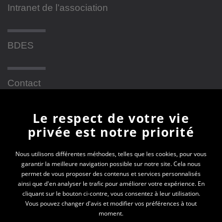
Intranet de l’association
BDES
Contact
Le respect de votre vie
Newsletter
privée est notre priorité
En vous inscrivant à la newsletter, vous recevrez
Nous utilisons différentes méthodes, telles que les cookies, pour vous
garantir la meilleure navigation possible sur notre site. Cela nous
toutes les actualités des PEP 69
permet de vous proposer des contenus et services personnalisés
ainsi que d'en analyser le trafic pour améliorer votre expérience. En
Votre e-mail*
cliquant sur le bouton ci-contre, vous consentez à leur utilisation.
Vous pouvez changer d'avis et modifier vos préférences à tout
moment.