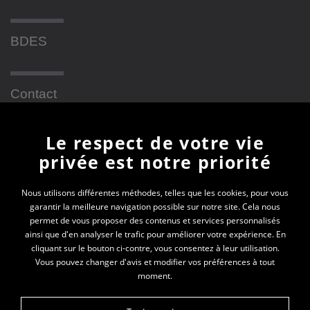
BDES
Contact
Le respect de votre vie
Newsletter
privée est notre priorité
En vous inscrivant à la newsletter, vous recevrez
Nous utilisons différentes méthodes, telles que les cookies, pour vous
garantir la meilleure navigation possible sur notre site. Cela nous
toutes les actualités des PEP 69
permet de vous proposer des contenus et services personnalisés
ainsi que d'en analyser le trafic pour améliorer votre expérience. En
Votre e-mail*
cliquant sur le bouton ci-contre, vous consentez à leur utilisation.
Vous pouvez changer d'avis et modifier vos préférences à tout
moment.