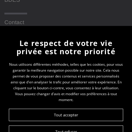
Contact
Le respect de votre vie
Newsletter
privée est notre priorité
En vous inscrivant à la newsletter, vous recevrez
Nous utilisons différentes méthodes, telles que les cookies, pour vous
garantir la meilleure navigation possible sur notre site. Cela nous
toutes les actualités des PEP 69
permet de vous proposer des contenus et services personnalisés
ainsi que d'en analyser le trafic pour améliorer votre expérience. En
Votre e-mail*
cliquant sur le bouton ci-contre, vous consentez à leur utilisation.
Vous pouvez changer d'avis et modifier vos préférences à tout
moment.
Tout accepter
Tout refuser