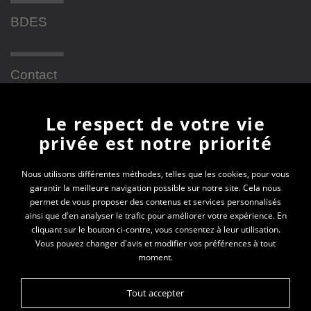
BDES
Contact
Le respect de votre vie
Newsletter
privée est notre priorité
En vous inscrivant à la newsletter, vous recevrez
Nous utilisons différentes méthodes, telles que les cookies, pour vous
garantir la meilleure navigation possible sur notre site. Cela nous
toutes les actualités des PEP 69
permet de vous proposer des contenus et services personnalisés
ainsi que d'en analyser le trafic pour améliorer votre expérience. En
Votre e-mail*
cliquant sur le bouton ci-contre, vous consentez à leur utilisation.
Vous pouvez changer d'avis et modifier vos préférences à tout
moment.
Tout accepter