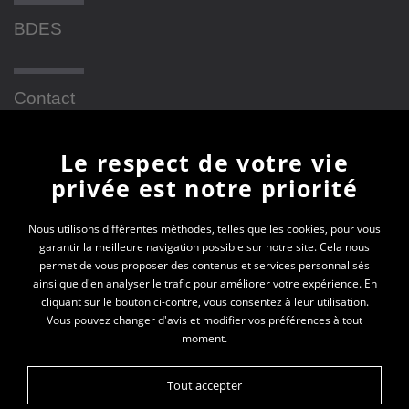
BDES
Contact
Le respect de votre vie
Newsletter
privée est notre priorité
En vous inscrivant à la newsletter, vous recevrez
Nous utilisons différentes méthodes, telles que les cookies, pour vous
garantir la meilleure navigation possible sur notre site. Cela nous
toutes les actualités des PEP 69
permet de vous proposer des contenus et services personnalisés
ainsi que d'en analyser le trafic pour améliorer votre expérience. En
Votre e-mail*
cliquant sur le bouton ci-contre, vous consentez à leur utilisation.
Vous pouvez changer d'avis et modifier vos préférences à tout
moment.
Tout accepter