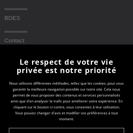
BDES
Contact
Le respect de votre vie
Newsletter
privée est notre priorité
En vous inscrivant à la newsletter, vous recevrez
Nous utilisons différentes méthodes, telles que les cookies, pour vous
garantir la meilleure navigation possible sur notre site. Cela nous
toutes les actualités des PEP 69
permet de vous proposer des contenus et services personnalisés
ainsi que d'en analyser le trafic pour améliorer votre expérience. En
Votre e-mail*
cliquant sur le bouton ci-contre, vous consentez à leur utilisation.
Vous pouvez changer d'avis et modifier vos préférences à tout
moment.