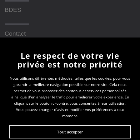
BDES
Contact
Le respect de votre vie
Newsletter
privée est notre priorité
En vous inscrivant à la newsletter, vous recevrez
Nous utilisons différentes méthodes, telles que les cookies, pour vous
garantir la meilleure navigation possible sur notre site. Cela nous
toutes les actualités des PEP 69
permet de vous proposer des contenus et services personnalisés
ainsi que d'en analyser le trafic pour améliorer votre expérience. En
Votre e-mail*
cliquant sur le bouton ci-contre, vous consentez à leur utilisation.
Vous pouvez changer d'avis et modifier vos préférences à tout
moment.
Tout accepter