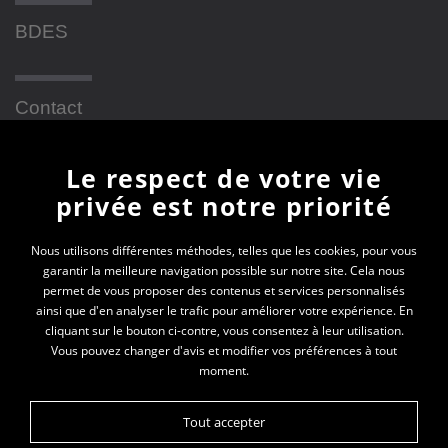
BDES
Contact
Le respect de votre vie
Newsletter
privée est notre priorité
En vous inscrivant à la newsletter, vous recevrez
Nous utilisons différentes méthodes, telles que les cookies, pour vous
garantir la meilleure navigation possible sur notre site. Cela nous
toutes les actualités des PEP 69
permet de vous proposer des contenus et services personnalisés
ainsi que d'en analyser le trafic pour améliorer votre expérience. En
Votre e-mail*
cliquant sur le bouton ci-contre, vous consentez à leur utilisation.
Vous pouvez changer d'avis et modifier vos préférences à tout
moment.
Tout accepter