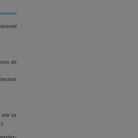
ssionnel
ances de
fonction
 voir ce
).
 rendez-