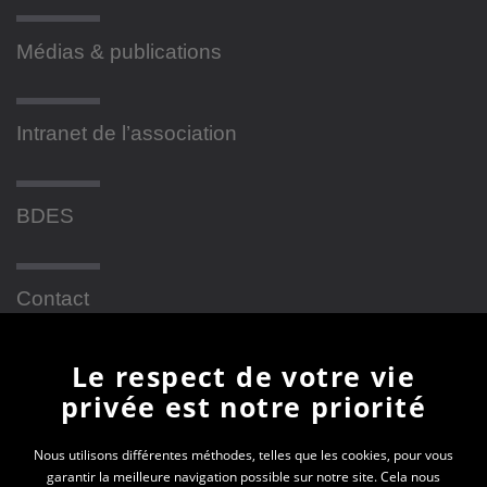
Médias & publications
Intranet de l’association
BDES
Contact
Le respect de votre vie
Newsletter
privée est notre priorité
En vous inscrivant à la newsletter, vous recevrez
Nous utilisons différentes méthodes, telles que les cookies, pour vous
garantir la meilleure navigation possible sur notre site. Cela nous
toutes les actualités des PEP 69