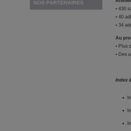
Animée
NOS PARTENAIRES
• 430 s
• 40 ad
• 34 ad
Au prof
• Plus 
• Des a
Index é
I
I
I