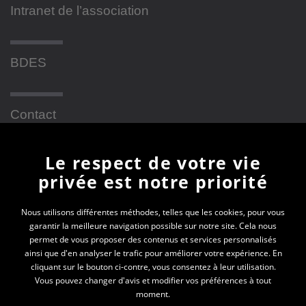
Intranet de l’association
BDES
Contact
Le respect de votre vie
Newsletter
privée est notre priorité
En vous inscrivant à la newsletter, vous recevrez
Nous utilisons différentes méthodes, telles que les cookies, pour vous
garantir la meilleure navigation possible sur notre site. Cela nous
toutes les actualités des PEP 69
permet de vous proposer des contenus et services personnalisés
ainsi que d'en analyser le trafic pour améliorer votre expérience. En
Votre e-mail*
cliquant sur le bouton ci-contre, vous consentez à leur utilisation.
Vous pouvez changer d'avis et modifier vos préférences à tout
moment.