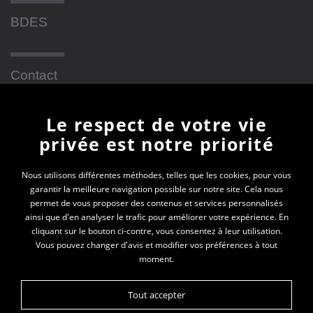
BDES
Contact
Le respect de votre vie
Newsletter
privée est notre priorité
En vous inscrivant à la newsletter, vous recevrez
Nous utilisons différentes méthodes, telles que les cookies, pour vous
garantir la meilleure navigation possible sur notre site. Cela nous
toutes les actualités des PEP 69
permet de vous proposer des contenus et services personnalisés
ainsi que d'en analyser le trafic pour améliorer votre expérience. En
Votre e-mail*
cliquant sur le bouton ci-contre, vous consentez à leur utilisation.
Vous pouvez changer d'avis et modifier vos préférences à tout
moment.
Tout accepter