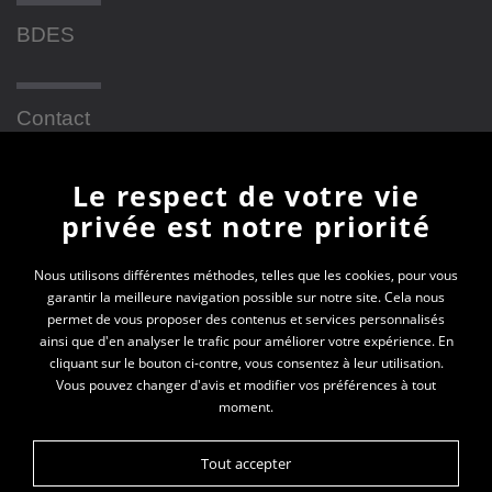
BDES
Contact
Le respect de votre vie
Newsletter
privée est notre priorité
En vous inscrivant à la newsletter, vous recevrez
Nous utilisons différentes méthodes, telles que les cookies, pour vous
garantir la meilleure navigation possible sur notre site. Cela nous
toutes les actualités des PEP 69
permet de vous proposer des contenus et services personnalisés
ainsi que d'en analyser le trafic pour améliorer votre expérience. En
Votre e-mail*
cliquant sur le bouton ci-contre, vous consentez à leur utilisation.
Vous pouvez changer d'avis et modifier vos préférences à tout
moment.
Tout accepter