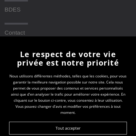
BDES
Contact
Le respect de votre vie
Newsletter
privée est notre priorité
En vous inscrivant à la newsletter, vous recevrez
Nous utilisons différentes méthodes, telles que les cookies, pour vous
garantir la meilleure navigation possible sur notre site. Cela nous
toutes les actualités des PEP 69
permet de vous proposer des contenus et services personnalisés
ainsi que d'en analyser le trafic pour améliorer votre expérience. En
Votre e-mail*
cliquant sur le bouton ci-contre, vous consentez à leur utilisation.
Vous pouvez changer d'avis et modifier vos préférences à tout
moment.
Tout accepter