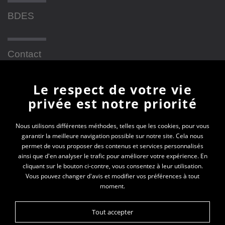
BDES
Contact
Le respect de votre vie
Newsletter
privée est notre priorité
En vous inscrivant à la newsletter, vous recevrez
Nous utilisons différentes méthodes, telles que les cookies, pour vous
garantir la meilleure navigation possible sur notre site. Cela nous
toutes les actualités des PEP 69
permet de vous proposer des contenus et services personnalisés
ainsi que d'en analyser le trafic pour améliorer votre expérience. En
Votre e-mail*
cliquant sur le bouton ci-contre, vous consentez à leur utilisation.
Vous pouvez changer d'avis et modifier vos préférences à tout
moment.
Tout accepter