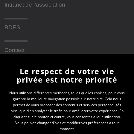
Intranet de l’association
BDES
Contact
Le respect de votre vie
Newsletter
privée est notre priorité
En vous inscrivant à la newsletter, vous recevrez
Nous utilisons différentes méthodes, telles que les cookies, pour vous
garantir la meilleure navigation possible sur notre site. Cela nous
toutes les actualités des PEP 69
permet de vous proposer des contenus et services personnalisés
ainsi que d'en analyser le trafic pour améliorer votre expérience. En
Votre e-mail*
cliquant sur le bouton ci-contre, vous consentez à leur utilisation.
Vous pouvez changer d'avis et modifier vos préférences à tout
moment.