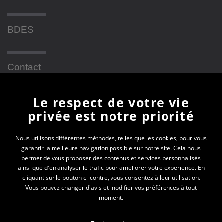
BDES
Contact
Le respect de votre vie
Newsletter
privée est notre priorité
En vous inscrivant à la newsletter, vous recevrez
Nous utilisons différentes méthodes, telles que les cookies, pour vous
garantir la meilleure navigation possible sur notre site. Cela nous
toutes les actualités des PEP 69
permet de vous proposer des contenus et services personnalisés
ainsi que d'en analyser le trafic pour améliorer votre expérience. En
Votre e-mail*
cliquant sur le bouton ci-contre, vous consentez à leur utilisation.
Vous pouvez changer d'avis et modifier vos préférences à tout
moment.