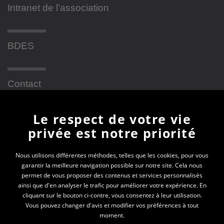
Intranet de l’association
BDES
Contact
Le respect de votre vie
Newsletter
privée est notre priorité
En vous inscrivant à la newsletter, vous recevrez
Nous utilisons différentes méthodes, telles que les cookies, pour vous
garantir la meilleure navigation possible sur notre site. Cela nous
toutes les actualités des PEP 69
permet de vous proposer des contenus et services personnalisés
ainsi que d'en analyser le trafic pour améliorer votre expérience. En
Votre e-mail*
cliquant sur le bouton ci-contre, vous consentez à leur utilisation.
Vous pouvez changer d'avis et modifier vos préférences à tout
moment.